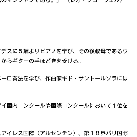
のマジシャンである。」 （レオ・ブローウェル)
タデスに５歳よりピアノを学び、その後叔母であるウ
リからギターの手ほどきを受ける。
バーロ奏法を学び、作曲家ギド・サントールソラには
アイ国内コンクールや国際コンクールにおいて１位を
スアイレス国際（アルゼンチン）、第１８界パリ国際