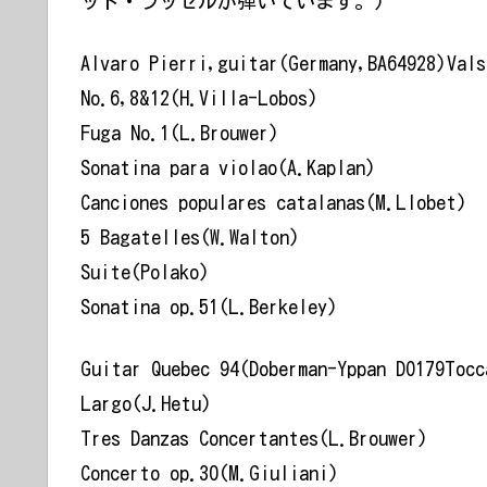
ッド・ラッセルが弾いています。)
Alvaro Pierri,guitar(Germany,BA64928)Vals
No.6,8&12(H.Villa-Lobos)
Fuga No.1(L.Brouwer)
Sonatina para violao(A.Kaplan)
Canciones populares catalanas(M.Llobet)
5 Bagatelles(W.Walton)
Suite(Polako)
Sonatina op.51(L.Berkeley)
Guitar Quebec 94(Doberman-Yppan DO179Tocc
Largo(J.Hetu)
Tres Danzas Concertantes(L.Brouwer)
Concerto op.30(M.Giuliani)