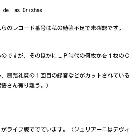
 de las Orishas
れらのレコード番号は私の勉強不足で未確認です。
ものですが、そのほかにＬＰ時代の何枚かを１枚のＣ
か、舞踏礼賛の１回目の録音などがカットされている
場悟さん有り難う。）
Ｄがライブ版ででています。（ジュリアーニはデヴィ