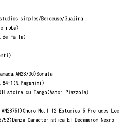
studios simples/Berceuse/Guajira
Torroba)
.de Falla)
onti)
anada,AN28706)Sonata
.64-1(N.Paganini)
)Histoire du Tango(Astor Piazzola)
,AN28751)Choro No.1 12 Estudios 5 Preludes Leo
8752)Danza Caracteristica El Decameron Negro