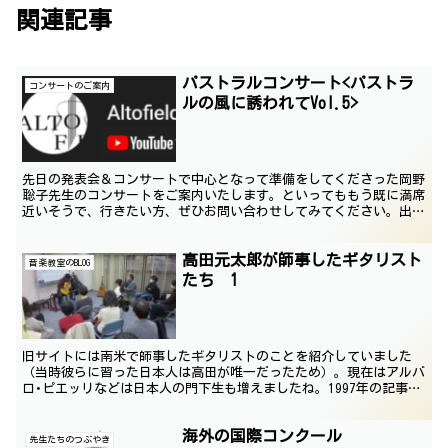
関連記事
パストラルコンサート<パストラ
コンサートのご案内
ルの風に誘われてVol.5>
先日の発表会＆コンサートで中心となって準備をしてくださった岡野
聡子先生のコンサートをご案内いたします。といってももう既に満席
近いそうで、行きたい方、ぜひお問い合わせしてみてください。出演
は黒田公子さんと岡野聡子さんです。 岡野さん、発表会で...
高田元太郎が師事したギタリスト
音楽教室のBLOG
たち 1
旧サイトには南米で師事したギタリストのことを紹介していました
（当時彼らに習った日本人は高田が唯一だったため）。現在はアルバ
ロ･ピエッリなどは日本人の門下生も増えましたね。1997年の記事で
すので、状況が違っている内容についてはご容赦ください...
海外の国際コンクール
先生たちのつぶやき