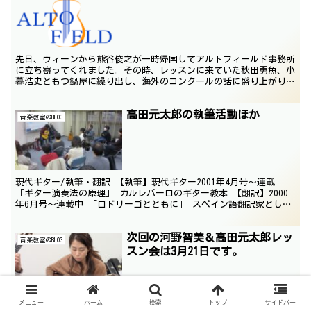
先日、ウィーンから熊谷俊之が一時帰国してアルトフィールド事務所
に立ち寄ってくれました。その時、レッスンに来ていた秋田勇魚、小
暮浩史ともつ鍋屋に繰り出し、海外のコンクールの話に盛り上がりま
した。熊谷はもとより、小暮、秋田、そして河野智美も海外...
高田元太郎の執筆活動ほか
音楽教室のBLOG
現代ギター/執筆・翻訳 【執筆】現代ギター2001年4月号～連載
「ギター演奏法の原理」 カルレバーロのギター教本 【翻訳】2000
年6月号～連載中 「ロドリーゴとともに」 スペイン語翻訳家として
のデビュー作、現代ギター誌2000年6月号よ...
次回の河野智美＆高田元太郎レッ
音楽教室のBLOG
スン会は3月21日です。
メニュー
ホーム
検索
トップ
サイドバー
今月2月11日に行われた「河野智美＆高田元太郎レッスン会」は沢山