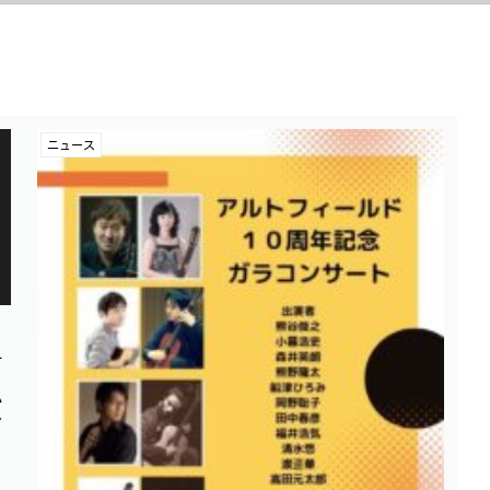
ニュース
サ
っ
か
披