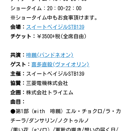
ショータイム：20：00-22：00
※ショータイム中もお食事頂けます。
会場：
スイートベイジルSTB139
チケット：
￥3500+税(全席自由)
共演：
啼鵬(バンドネオン)
ゲスト：
喜多直毅(ヴァイオリン)
主催：
スイートベイジルSTB139
協賛：
三菱電機株式会社
企画：
株式会社トライエム
曲目：
●第1部（with 啼鵬）エル・チョクロ/ラ・カ
チーラ/ダンサリン/ノクトゥルノ
/黒い花（gソロ）/軍靴の響き/想いの届く日/