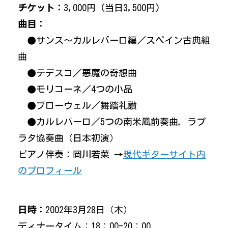
チケット：
3,000円 (当日3,500円)
曲目：
●サンス～カルレバーロ編／スペイン古典組
曲
●テデスコ／悪魔の奇想曲
●モリコーネ／4つの小品
●ブローウェル／舞踏礼讃
●カルレバーロ／5つの南米風前奏曲，ラプ
ラタ協奏曲（日本初演）
ピアノ伴奏：岡川若菜 →
現代ギターサイト内
のプロフィール
日時：
2002年3月28日（木）
ディナータイム：18：00-20：00