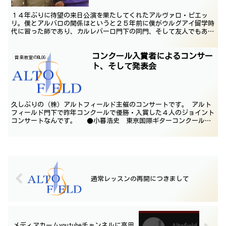
１４年ぶりに待望の来日公演を果たしてくれたアルヴァロ・ピエッ
リ。僕とアルバロの関係はというと２５年前に僕がウルグアイ留学時
代に習った師であり、カルレバーロ門下の同門、そして友人でもある
存在。そのアルバロが日本滞在最終日にアルトフィールドを訪...
コンクール入賞者によるコンサー
音楽教室のBLOG
ト、そして発表会
久しぶりの（株）アルトフィールド主催のコンサートです。 アルト
フィールド門下で昨年コンクールで優勝・入賞した４人のジョイント
コンサートなんです。 ●小暮浩史 東京国際ギターコンクール第
３位 ●秋田勇魚 スペインギター音楽コンクール第１位 ...
通常レッスンの再開につきまして
メディアカームyoutubeチャンネルに高田