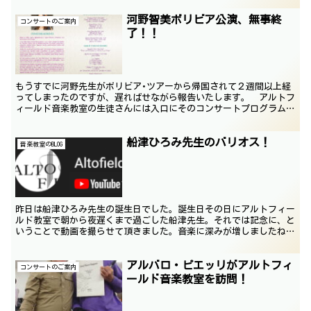
河野智美ボリビア公演、無事終
コンサートのご案内
了！！
もうすでに河野先生がボリビア･ツアーから帰国されて２週間以上経
ってしまったのですが、遅ればせながら報告いたします。 アルトフ
ィールド音楽教室の生徒さんには入口にそのコンサートプログラムが
置かれているので、手にとって見られた方も多いと思います...
船津ひろみ先生のバリオス！
音楽教室のBLOG
昨日は船津ひろみ先生の誕生日でした。誕生日その日にアルトフィー
ルド教室で朝から夜遅くまで過ごした船津先生。それでは記念に、と
いうことで動画を撮らせて頂きました。音楽に深みが増しましたね！
聴いてみてくださいね Posted by G.Taka...
アルバロ・ピエッリがアルトフィ
コンサートのご案内
ールド音楽教室を訪問！