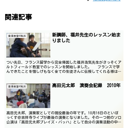
関連記事
新講師、福井先生のレッスン始ま
音楽教室のBLOG
りました
つい先日、フランス留学から完全帰国した福井浩気先生がさっそくア
ルトフィールド教室でのレッスンを開始しました。 フランスで学
んできたことを惜しげもなく全ての生徒さんに伝授してくれる様はた
のもしいですね。すべてのレッスンがあのジュディカエル・...
高田元太郎 演奏会記録 2010年
音楽教室のBLOG
高田元太郎、演奏家としての現役最後の年です。10月16日のといぼ
っくす＠吉祥寺ライブが最後の演奏となりました。その一つ前のソロ
公演は「高田元太郎プレイズ・バッハ」として自分の演奏活動の中で
行なった最も重要なプログラムで、この内容で現役公演を...