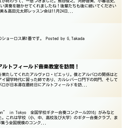
ュが終わって、一息つきました。熊谷俊之、河野智美、小暮浩史、
の高い演奏を聴かせてくれましたね！後輩たちも後に続いてください
＆高田元太郎レッスン会は11月24日...
ロス第1番です。 Posted by G.Takada
アルトフィールド音楽教室を訪問！
を果たしてくれたアルヴァロ・ピエッリ。僕とアルバロの関係はと
アイ留学時代に習った師であり、カルレバーロ門下の同門、そして
ロが日本滞在最終日にアルトフィールドを訪...
n” in Tokyo 全国学校ギター合奏コンクール2016」がみなと
た。これは学校（小、中、高校及び大学）のギター合奏クラブ、ま
が集う全国規模のコンク...