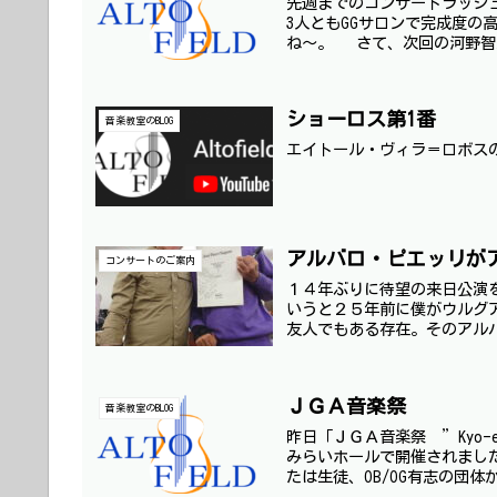
先週までのコンサートラッシ
3人ともGGサロンで完成度
ね～。 さて、次回の河野智美
ショーロス第1番
音楽教室のBLOG
エイトール・ヴィラ＝ロボスのショー
アルバロ・ピエッリが
コンサートのご案内
１４年ぶりに待望の来日公演
いうと２５年前に僕がウルグ
友人でもある存在。そのアルバ
ＪＧＡ音楽祭
音楽教室のBLOG
昨日「ＪＧＡ音楽祭 ”Kyo-e
みらいホールで開催されまし
たは生徒、OB/OG有志の団体