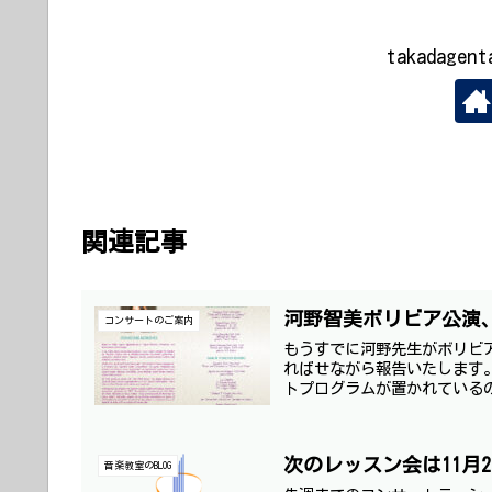
takadag
関連記事
河野智美ボリビア公演
コンサートのご案内
もうすでに河野先生がボリビ
ればせながら報告いたします
トプログラムが置かれているの
次のレッスン会は11月
音楽教室のBLOG