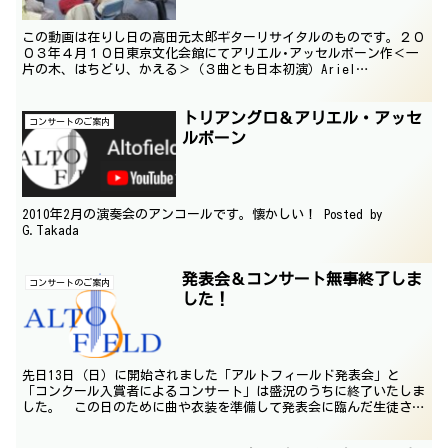
この動画は在りし日の高田元太郎ギターリサイタルのものです。２０
０３年４月１０日東京文化会館にてアリエル･アッセルボーン作＜一
片の木、はちどり、かえる＞（３曲とも日本初演）Ariel
Asselborn: Pedazo de Madera(0...
トリアングロ＆アリエル・アッセ
コンサートのご案内
ルボーン
2010年2月の演奏会のアンコールです。懐かしい！ Posted by
G.Takada
発表会＆コンサート無事終了しま
コンサートのご案内
した！
先日13日（日）に開始されました「アルトフィールド発表会」と
「コンクール入賞者によるコンサート」は盛況のうちに終了いたしま
した。 この日のために曲や衣装を準備して発表会に臨んだ生徒さん
たち。その成果を十二分に発揮されたのではないでしょうか？...