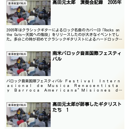
高田元太郎 演奏会記録 2005年
音楽教室のBLOG
2005年はクラシックギターによるロック名曲のカバーCD「Rocks on
the Guts～天国への階段」をリリースしたのが大きなイベントでし
た。多分この時が初めてクラシックギタリストによるハードロックナ
ンバーを独奏で弾いたというエポック...
南米バロック音楽国際フェスティ
音楽教室のBLOG
バル
バロック音楽国際フェスティバル Ｆｅｓｔｉｖａｌ Ｉｎｔｅｒｎ
ａｃｉｏｎａｌ ｄｅ Ｍｕｓｉｃａ Ｒｅｎａｃｅｎｔｉｓｔａ
ｙ Ｂａｒｒｏｃａ Ａｍｅｒｉｃａｎａ”Ｍｉｓｉｏｎｅｓ ｄ
ｅ Ｃｈｉｑｕｉｔｏｓ” 去る１９９６年４月１３日から２...
高田元太郎が師事したギタリスト
音楽教室のBLOG
たち 1