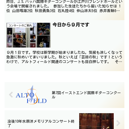
昨日、J.S.バッハ国際ギターコンクールが江戸川フレンドホールとい
う会場で開催されました。 参加した生徒たちから届いた知らせは 1
位 山田唯雄2位 秋田勇魚3位 石丸陸4位 仲山涼太5位 赤井香琳6位
林信太郎ファイナリスト賞 田中春彦 と...
今日から９月です
コンサートのご案内
９月１日です。学校は新学期が始まりましたね。気候も涼しくなって
急激に秋めいてまいりました。秋といえば「芸術の秋」です！という
わけで、アルトフィールド関連のコンサートも目白押しです。 そこ
で関連コンサートのチラシを教室のテーブルの上に並べてみ...
第7回イーストエンド国際ギターコンクー
ル
没後10年水原洋メモリアルコンサート終
了