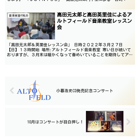
月２４日（日）ＰＭ２時開演会場：要町ＧＧサロンチケッ...
高田元太郎と高田英里佳によるア
音楽教室のBLOG
ルトフィールド音楽教室レッスン
会
「高田元太郎＆英里佳レッスン会」 日時２０２２年３月２７日
【日】１３時開始 場所:アルトフィールド音楽教室 寒い日が続いて
おりますが、３月末は暖かくなって春めいていることを期待してアル
トフィールド音楽教室（後楽園･春日）での久しぶりのレッスン会を
企画いたしました。高田英里佳は教える側として初の参加です。
受講料：一時間１０，０００円 受講生は他の生徒のレッスンも聴講
できます。受講レベルは問いませんし、仕上がっていない曲でもレッ
スンを受けることで、問題点や技術上の悩みの解決に役立ちます。
人数枠は限られておりますので、希望者はフェイスブック・メッセン
ジャーなどでご連絡ください。 よろしくお願いいたします。
小暮浩史CD発売記念コンサート
10月はコンサートが目白押し！