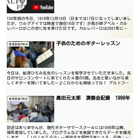
100年前の今日、1916年12月16日（日本では17日になってしまいまし
たが、ウルグアイでは時差で現在16日です）が我が師アベル・カル
レバーロがこの世に生を享けた日です。カルレバーロは2001年に亡
くなっていますが、ウルグアイ･モンテビデ...
子供のためのギターレッスン
音楽教室のBLOG
今日は、船津ひろみ先生のレッスンを見学させていただきました。先
日のサロンコンサートに来てくれた４歳のS君。先生と歌いながら楽
しくギターを弾いてました～♪これからも頑張ってね！ アルトフィ
ールド音楽教室は、小さなお子さんも大歓迎です♪ 教室に...
高田元太郎 演奏会記録 1999年
音楽教室のBLOG
記述はありませんが、現代ギターサマースクールには1998年以降、
毎年参加していました。プログラムなどを発掘できたらデータを補充
します。 「ＪＯＩＮＴ９９」～高田元太郎門下生による 日時：１