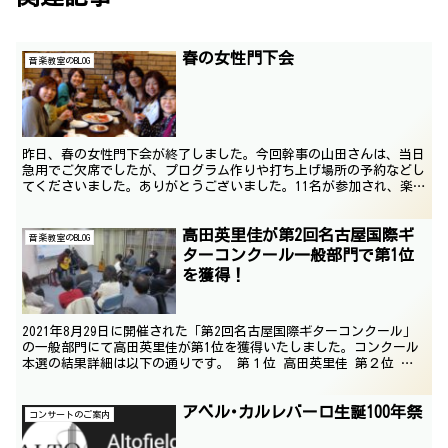
春の女性門下会
音楽教室のBLOG
昨日、春の女性門下会が終了しました。今回幹事の山田さんは、当日
急用でご欠席でしたが、プログラム作りや打ち上げ場所の予約などし
てくださいました。ありがとうございました。11名が参加され、楽
しい会になりました。プログラムは下記です♪ Tさん ...
高田英里佳が第2回名古屋国際ギ
音楽教室のBLOG
ターコンクール一般部門で第1位
を獲得！
2021年8月29日に開催された「第2回名古屋国際ギターコンクール」
の一般部門にて高田英里佳が第1位を獲得いたしました。コンクール
本選の結果詳細は以下の通りです。 第１位 高田英里佳 第２位 宮
川春菜 第３位 岩月美玲
アベル･カルレバーロ生誕100年祭
コンサートのご案内