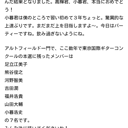
んだ結果となりました。高輝君、小暮君、本当におめでと
う！
小暮君は僕のところで習い初めて３年ちょっと。驚異的な
上達ぶりです。まだまだ上を目指しますよ～。今日はパー
ティーですね。飲み過ぎないようにね。
アルトフィールド一門で、ここ数年で東京国際ギターコン
クールの本選に残ったメンバーは
足立江美子
熊谷俊之
河野智美
吉田潤
福井浩貴
山田大輔
小暮浩史
の７名です。