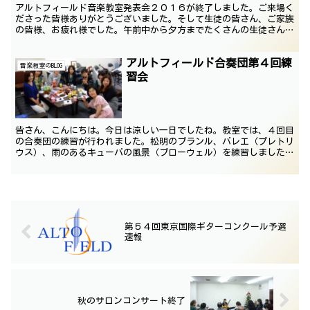
アルトフィールド音楽教室発表会２０１６が終了しました。ご来場く
ださった皆様ありがとうございました。そして生徒の皆さん、ご家族
の皆様、お疲れ様でした。午前中から夕方までたくさんの生徒さんが
演奏しました。子供合奏も大成功でしたね。回を重ねるごと...
アルトフィールド合奏団第４回練
音楽教室のBLOG
習会
皆さん、こんにちは。今日は涼しい一日でしたね。教室では、４回目
の合奏団の練習が行われました。松明のブランル、バレエ（プレトリ
ウス）、雨のあるキューバの風景（ブローウェル）を練習しました。
９月１４日の発表会で弾く曲です。今日は、皆真剣！気合い...
第５４回東京国際ギターコンクール予選
速報
秋のサロンコンサート終了