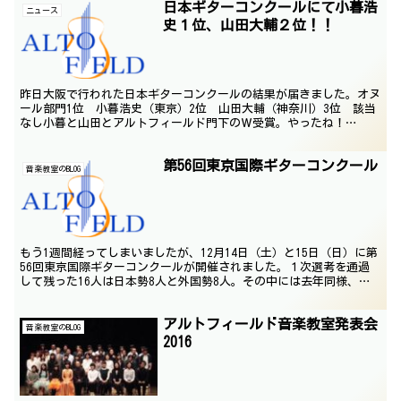
日本ギターコンクールにて小暮浩
ニュース
史１位、山田大輔２位！！
昨日大阪で行われた日本ギターコンクールの結果が届きました。オヌ
ール部門1位 小暮浩史（東京）2位 山田大輔（神奈川）3位 該当
なし小暮と山田とアルトフィールド門下のＷ受賞。やったね！
Posted by G.Takada
第56回東京国際ギターコンクール
音楽教室のBLOG
もう1週間経ってしまいましたが、12月14日（土）と15日（日）に第
56回東京国際ギターコンクールが開催されました。１次選考を通過
して残った16人は日本勢8人と外国勢8人。その中には去年同様、我
がアルトフィールド門下から3人、小暮浩史、山田...
アルトフィールド音楽教室発表会
音楽教室のBLOG
2016