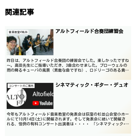
関連記事
アルトフィールド合奏団練習会
音楽教室のBLOG
昨日は、アルトフィールド合奏団の練習会でした。楽しかったですね
～。高田先生にご指導いただき、3曲合わせました。ブローウェルの
雨の降るキューバの風景（素敵な曲ですね）、ロドリーゴのある貴紳
よりエスパニョレッタ、バッハのカンタータ156番。長い...
シネマティック・ギター・デュオ
コンサートのご案内
今年もアルトフィールド音楽教室の発表会は荻窪の杉並公会堂小ホー
ルにて10月14日(土)に開催されます。そして発表会に続いて開催さ
れる、恒例の有料コンサート出演者は・・・・ 「シネマティック･
ギター･デュオ」です！！ 詳細は後日発表いたします...