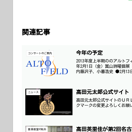
関連記事
今年の予定
コンサートのご案内
2013年度上半期ののアルト
年2月1日（金）冨山詩曜個展 
内藤沢子、小暮浩史 ●2月13
高田元太郎公式サイト
ニュース
高田元太郎公式サイトのＵＲＬが変更に
クマークの変更よろしくお願いいたし
高田英里佳が第2回名
音楽教室のBLOG